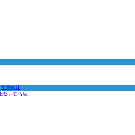
生意转让
↔️驻马店...