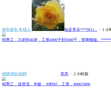
拼车搭车/车找人
知足常乐***5911...
·
1 
招男工，25岁到40岁，工资4000千到5000千，管两顿饭。*****2121/
招聘求职/招聘
亮亮
·
2 小时前
招男工，送货员，年龄，30到45，工资，4000/5000