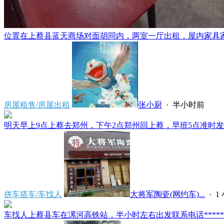
位置在上蔡县蓝天商场对面胡同内，两室一厅出租，屋内家具家电
房屋租售/房屋出租
张小厨
·
半小时前
明天早上9点上蔡去郑州，下午2点郑州回上蔡，早班5点准时发车
拼车搭车/车找人
大将军陶瓷(网约车)...
·
1
车找人上蔡县车在漯河高铁站，半小时左右出发联系电话*****591