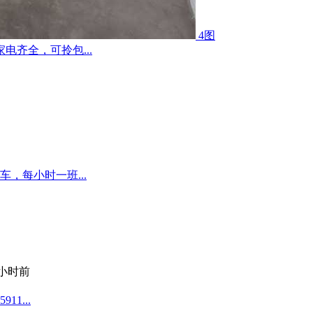
4图
齐全，可拎包...
，每小时一班...
 小时前
1...