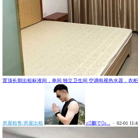
置顶
长期出租标准间，单间 独立卫生间 空调电视热水器，衣柜，
房屋租售/房屋出租
 ε鵬でε...
· 02-01 11:4