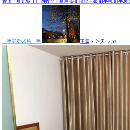
置顶
上蔡县城 上门回收全上蔡最高价 价比三家 旧手机 旧手表 笔
二手买卖/求购二手
王震
·
昨天 12:51