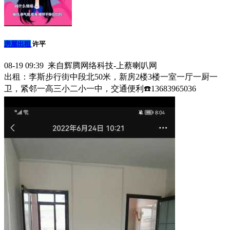
房屋出租
许平
08-19 09:39 来自辉腾网络科技-上蔡喇叭网
出租：李斯步行街中段北50米，新房2楼3楼一室一厅一厨一
卫，紧邻一高三小二小一中，交通便利☎️13683965036