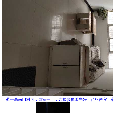
上蔡一高南门对面，两室一厅，六楼步梯采光好，价格便宜，家电齐