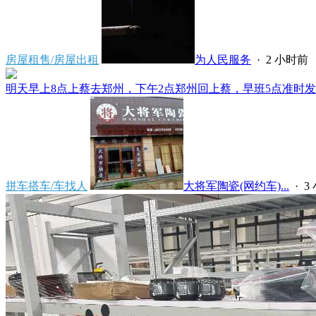
房屋租售/房屋出租
为人民服务
·
2 小时前
明天早上8点上蔡去郑州，下午2点郑州回上蔡，早班5点准时发车
拼车搭车/车找人
大将军陶瓷(网约车)...
·
3