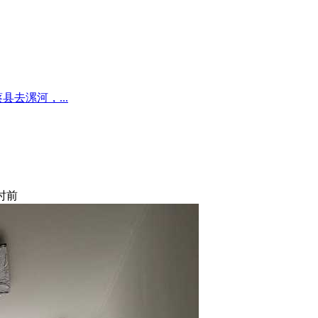
去漯河，...
小时前