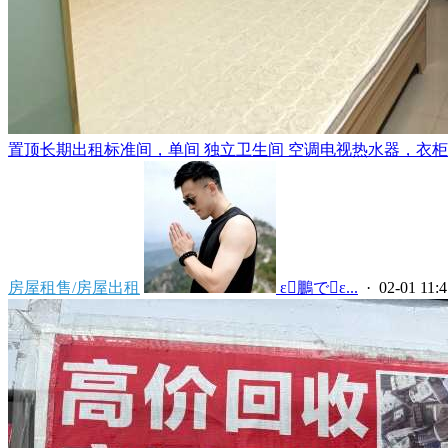
置顶
长期出租标准间，单间 独立卫生间 空调电视热水器，衣柜，
房屋租售/房屋出租
 ε鵬でε...
· 02-01 11:4