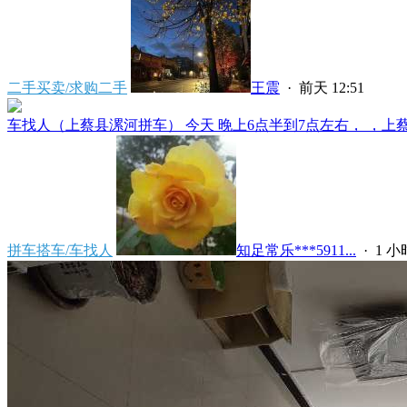
二手买卖/求购二手
王震
·
前天 12:51
车找人（上蔡县漯河拼车） 今天 晚上6点半到7点左右， ，上蔡县
拼车搭车/车找人
知足常乐***5911...
·
1 