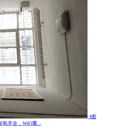
3图
全，WiFi覆...