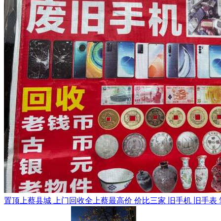
置顶
上蔡县城 上门回收全上蔡最高价 价比三家 旧手机 旧手表 笔