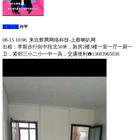
房屋出租
许平
08-15 10:06 来自辉腾网络科技-上蔡喇叭网
出租：李斯步行街中段北50米，新房2楼3楼一室一厅一厨一
卫，紧邻三小二小一中一高，交通便利☎️13683965036