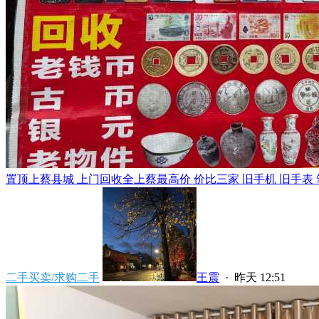
置顶
上蔡县城 上门回收全上蔡最高价 价比三家 旧手机 旧手表 笔
二手买卖/求购二手
王震
·
昨天 12:51