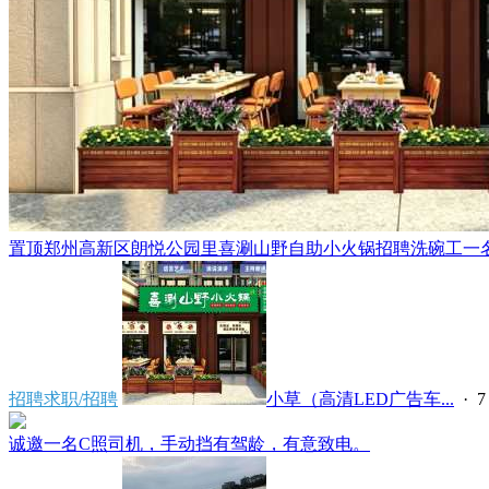
置顶
郑州高新区朗悦公园里喜涮山野自助小火锅招聘洗碗工一名，
招聘求职/招聘
小草（高清LED广告车...
·
7
诚邀一名C照司机，手动挡有驾龄，有意致电。