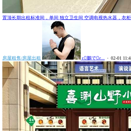
置顶
长期出租标准间，单间 独立卫生间 空调电视热水器，衣柜，
房屋租售/房屋出租
 ε鵬でε...
· 02-01 11:4