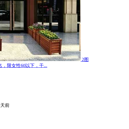
2图
限女性60以下，干...
 天前