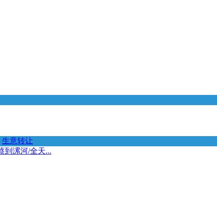
生意转让
漯河/全天...