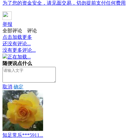
为了您的资金安全，请见面交易，切勿提前支付任何费用
举报
全部评论
评论
点击加载更多
还没有评论...
没有更多评论...
正在加载...
随便说点什么
取消
确定
知足常乐***5911...