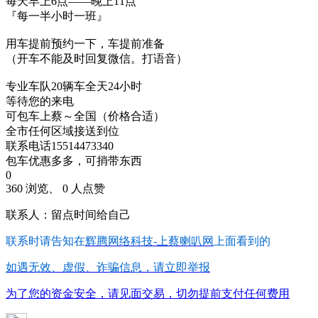
每天早上6点——晚上11点
『每一半小时一班』
用车提前预约一下，车提前准备
（开车不能及时回复微信。打语音）
专业车队20辆车全天24小时
等待您的来电
可包车上蔡～全国（价格合适）
全市任何区域接送到位
联系电话15514473340
包车优惠多多，可捎带东西
0
360 浏览、 0 人点赞
联系人：留点时间给自己
联系时请告知在
辉腾网络科技-上蔡喇叭网
上面看到的
如遇无效、虚假、诈骗信息，请立即举报
为了您的资金安全，请见面交易，切勿提前支付任何费用