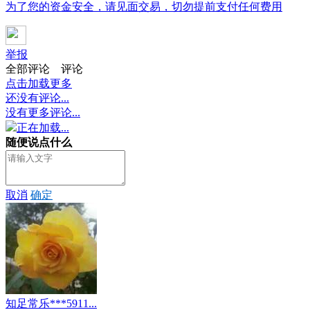
为了您的资金安全，请见面交易，切勿提前支付任何费用
举报
全部评论
评论
点击加载更多
还没有评论...
没有更多评论...
正在加载...
随便说点什么
取消
确定
知足常乐***5911...