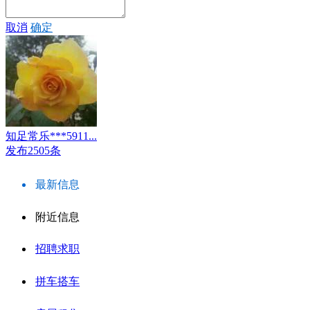
取消
确定
知足常乐***5911...
发布2505条
最新信息
附近信息
招聘求职
拼车搭车