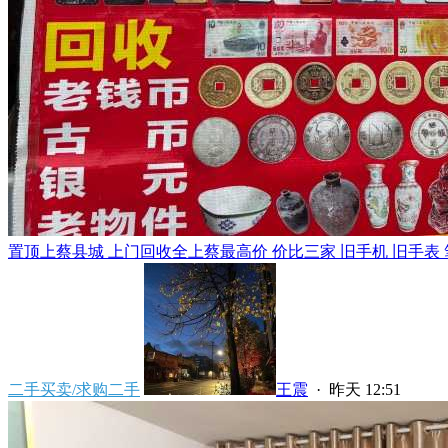
置顶
上蔡县城 上门回收全上蔡最高价 价比三家 旧手机 旧手表 笔
二手买卖/求购二手
王震
·
昨天 12:51