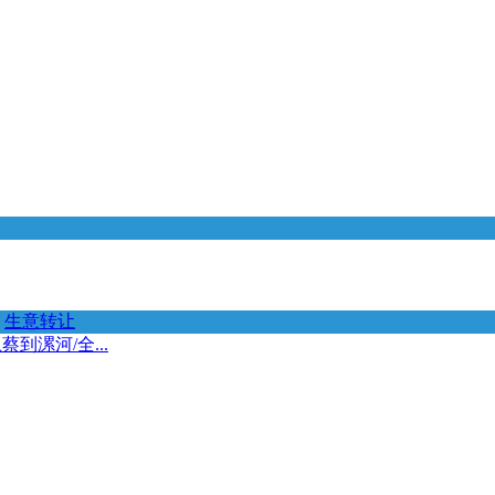
生意转让
到漯河/全...