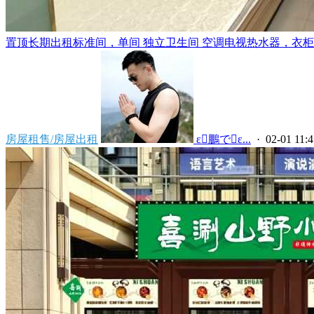
置顶
长期出租标准间，单间 独立卫生间 空调电视热水器，衣柜，
房屋租售/房屋出租
 ε鵬でε...
· 02-01 11:4