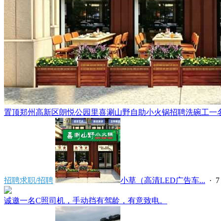
置顶
郑州高新区朗悦公园里喜涮山野自助小火锅招聘洗碗工一名，
招聘求职/招聘
小草（高清LED广告车...
·
7
诚邀一名C照司机，手动挡有驾龄，有意致电。