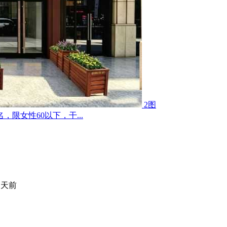
2图
限女性60以下，干...
 天前