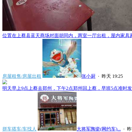
位置在上蔡县蓝天商场对面胡同内，两室一厅出租，屋内家具家电
房屋租售/房屋出租
张小厨
·
昨天 19:25
明天早上9点上蔡去郑州，下午2点郑州回上蔡，早班5点准时发车
拼车搭车/车找人
大将军陶瓷(网约车)...
·
昨