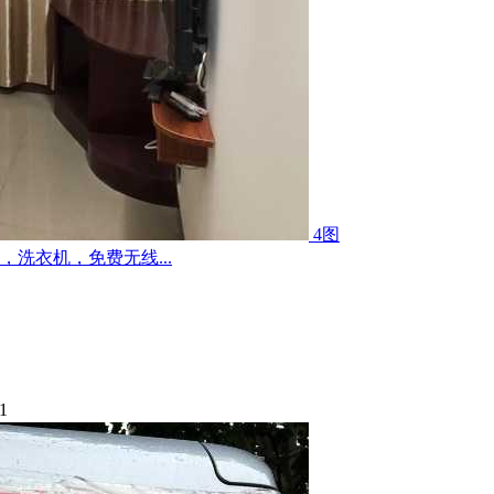
4图
洗衣机，免费无线...
1