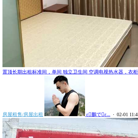
置顶
长期出租标准间，单间 独立卫生间 空调电视热水器，衣柜，
房屋租售/房屋出租
 ε鵬でε...
· 02-01 11:4