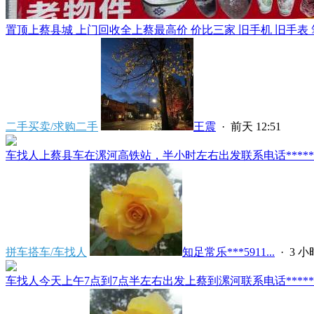
置顶
上蔡县城 上门回收全上蔡最高价 价比三家 旧手机 旧手表 笔
二手买卖/求购二手
王震
·
前天 12:51
车找人上蔡县车在漯河高铁站，半小时左右出发联系电话*****591
拼车搭车/车找人
知足常乐***5911...
·
3 
车找人今天上午7点到7点半左右出发上蔡到漯河联系电话*****591