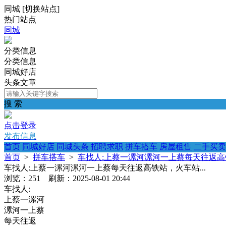
同城
[
切换站点
]
热门站点
同城
分类信息
分类信息
同城好店
头条文章
搜 索
点击登录
发布信息
首页
同城好店
同城头条
招聘求职
拼车搭车
房屋租售
二手买卖
首页
>
拼车搭车
>
车找人:上蔡一漯河漯河一上蔡每天往返高铁
车找人:上蔡一漯河漯河一上蔡每天往返高铁站，火车站...
浏览：251 刷新：2025-08-01 20:44
车找人:
上蔡一漯河
漯河一上蔡
每天往返