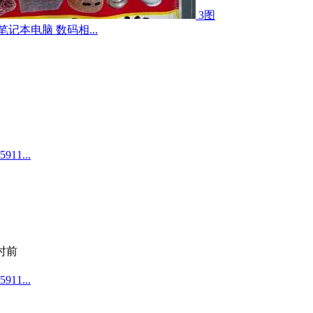
3图
记本电脑 数码相...
1...
小时前
1...