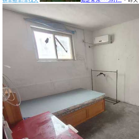
拼车搭车/车找人
知足常乐***5911...
·
昨天 