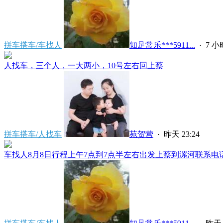
拼车搭车/车找人
知足常乐***5911...
·
7 
人找车，三个人，一大两小，10号左右回上蔡
拼车搭车/人找车
苑贺营
·
昨天 23:24
车找人8月8日行程上午7点到7点半左右出发上蔡到漯河联系电话****