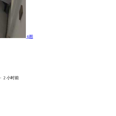
6图
·
2 小时前