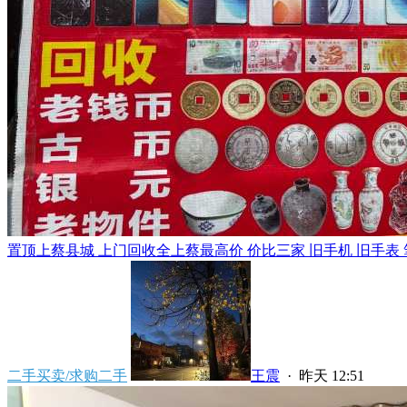
置顶
上蔡县城 上门回收全上蔡最高价 价比三家 旧手机 旧手表 笔
二手买卖/求购二手
王震
·
昨天 12:51