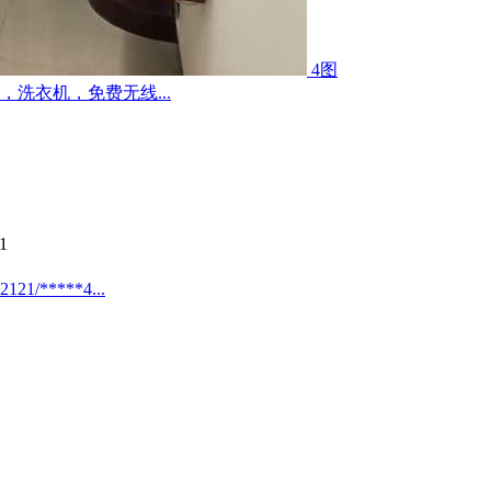
4图
洗衣机，免费无线...
1
*****4...