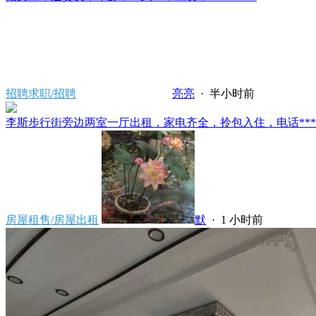
招聘求职/招聘
亮亮
·
半小时前
李斯步行街旁边两室一厅出租，家电齐全，拎包入住，电话*****80
房屋租售/房屋出租
默
·
1 小时前