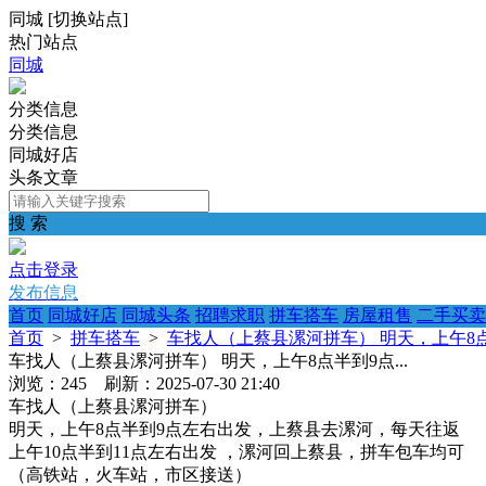
同城
[
切换站点
]
热门站点
同城
分类信息
分类信息
同城好店
头条文章
搜 索
点击登录
发布信息
首页
同城好店
同城头条
招聘求职
拼车搭车
房屋租售
二手买卖
首页
>
拼车搭车
>
车找人（上蔡县漯河拼车） 明天，上午8点半
车找人（上蔡县漯河拼车） 明天，上午8点半到9点...
浏览：245 刷新：2025-07-30 21:40
车找人（上蔡县漯河拼车）
明天，上午8点半到9点左右出发，上蔡县去漯河，每天往返
上午10点半到11点左右出发 ，漯河回上蔡县，拼车包车均可
（高铁站，火车站，市区接送）