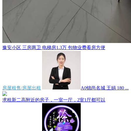
豫安小区 三房两卫 电梯房1.3万 包物业费看房方便
房屋租售/房屋出租
A0锦尚名城 王娟 180 ...
求租新二高附近的房子，一室一厅，2室1厅都可以