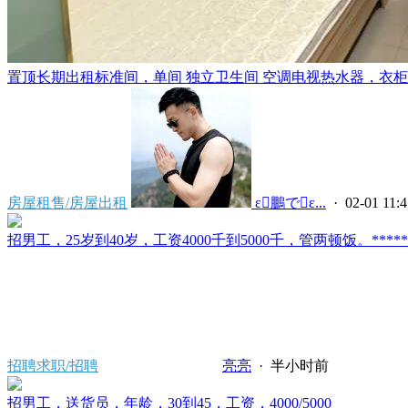
置顶
长期出租标准间，单间 独立卫生间 空调电视热水器，衣柜，
房屋租售/房屋出租
 ε鵬でε...
· 02-01 11:4
招男工，25岁到40岁，工资4000千到5000千，管两顿饭。*****2121/
招聘求职/招聘
亮亮
·
半小时前
招男工，送货员，年龄，30到45，工资，4000/5000