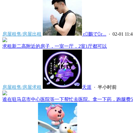
房屋租售/房屋出租
 ε鵬でε...
· 02-01 11:4
求租新二高附近的房子，一室一厅，2室1厅都可以
房屋租售/房屋求租
天涯
·
半小时前
谁在驻马店市中心医院等一下帮忙去医院。拿一下药，跑腿费50。