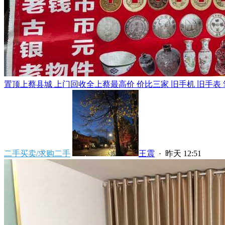
置顶
上蔡县城 上门回收全上蔡最高价 价比三家 旧手机 旧手表 笔
二手买卖/求购二手
王震
·
昨天 12:51