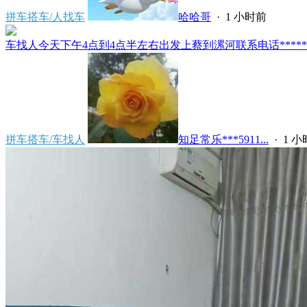
拼车搭车/人找车
哈哈哥
·
1 小时前
车找人今天下午4点到4点半左右出发上蔡到漯河联系电话*****591
拼车搭车/车找人
知足常乐***5911...
·
1 