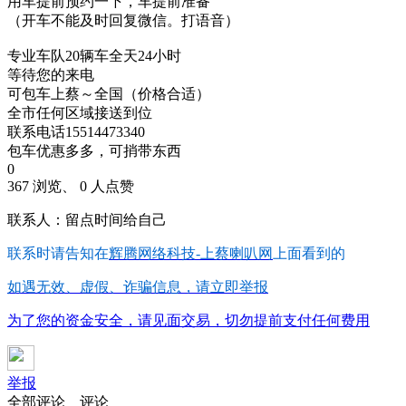
用车提前预约一下，车提前准备
（开车不能及时回复微信。打语音）
专业车队20辆车全天24小时
等待您的来电
可包车上蔡～全国（价格合适）
全市任何区域接送到位
联系电话15514473340
包车优惠多多，可捎带东西
0
367 浏览、 0 人点赞
联系人：留点时间给自己
联系时请告知在
辉腾网络科技-上蔡喇叭网
上面看到的
如遇无效、虚假、诈骗信息，请立即举报
为了您的资金安全，请见面交易，切勿提前支付任何费用
举报
全部评论
评论