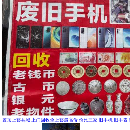
置顶
上蔡县城 上门回收全上蔡最高价 价比三家 旧手机 旧手表 笔