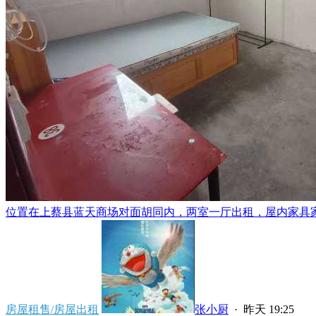
位置在上蔡县蓝天商场对面胡同内，两室一厅出租，屋内家具家电
房屋租售/房屋出租
张小厨
·
昨天 19:25