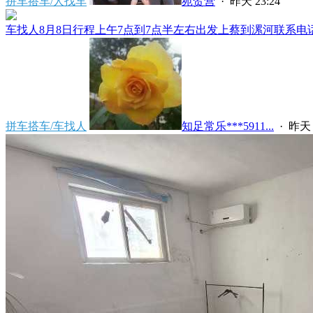
拼车搭车/人找车
苑贺营
·
昨天 23:24
车找人8月8日行程上午7点到7点半左右出发上蔡到漯河联系电话****
拼车搭车/车找人
知足常乐***5911...
·
昨天 