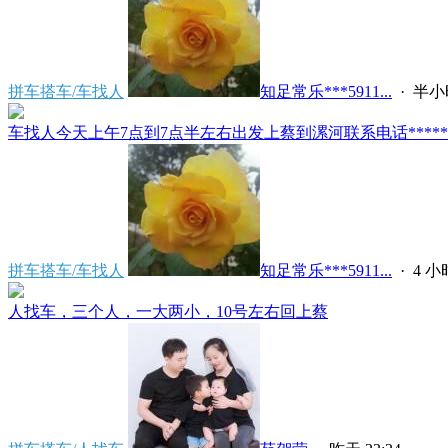
拼车搭车/车找人
知足常乐***5911...
·
半小
车找人今天上午7点到7点半左右出发上蔡到漯河联系电话*****591
拼车搭车/车找人
知足常乐***5911...
·
4 
人找车，三个人，一大两小，10号左右回上蔡