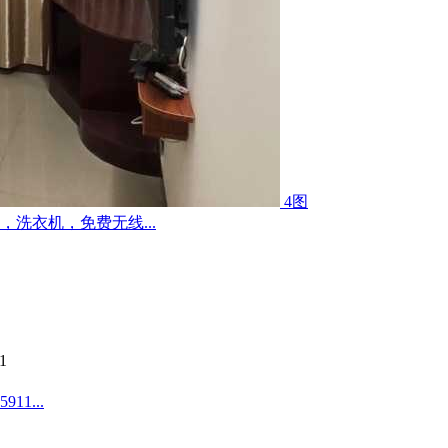
4图
洗衣机，免费无线...
1
1...