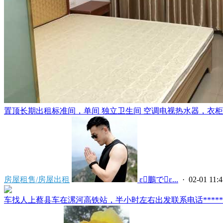
置顶
长期出租标准间，单间 独立卫生间 空调电视热水器，衣柜，
房屋租售/房屋出租
 ε鵬でε...
· 02-01 11:4
车找人上蔡县车在漯河高铁站，半小时左右出发联系电话*****591