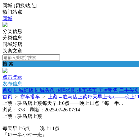
同城
[
切换站点
]
热门站点
同城
分类信息
分类信息
同城好店
头条文章
搜 索
点击登录
发布信息
首页
同城好店
同城头条
招聘求职
拼车搭车
房屋租售
二手买卖
首页
>
拼车搭车
>
上蔡↔️驻马店上蔡每天早上6点——晚上11
上蔡↔️驻马店上蔡每天早上6点——晚上11点『每一半...
浏览：378 刷新：2025-07-26 07:14
上蔡↔️驻马店上蔡
每天早上6点——晚上11点
『每一半小时一班』