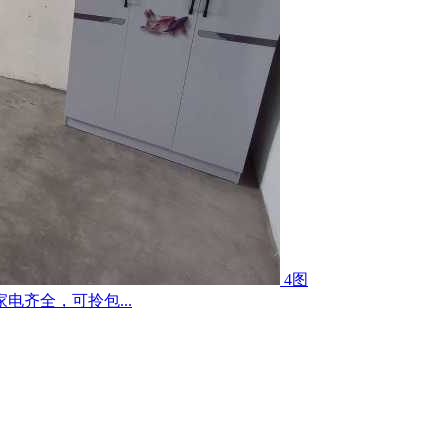
4图
齐全，可拎包...