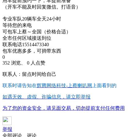
用车提前预约一下，车提前准备
（开车不能及时回复微信。打语音）
专业车队20辆车全天24小时
等待您的来电
可包车上蔡～全国（价格合适）
全市任何区域接送到位
联系电话15514473340
包车优惠多多，可捎带东西
0
352 浏览、 0 人点赞
联系人：留点时间给自己
联系时请告知在
辉腾网络科技-上蔡喇叭网
上面看到的
如遇无效、虚假、诈骗信息，请立即举报
为了您的资金安全，请见面交易，切勿提前支付任何费用
举报
全部评论
评论