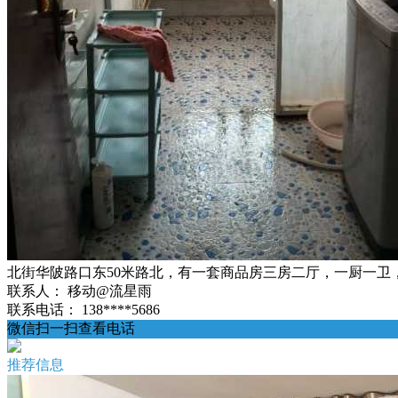
北街华陂路口东50米路北，有一套商品房三房二厅，一厨一卫，拎
联系人：
移动@流星雨
联系电话：
138****5686
微信扫一扫查看电话
推荐信息