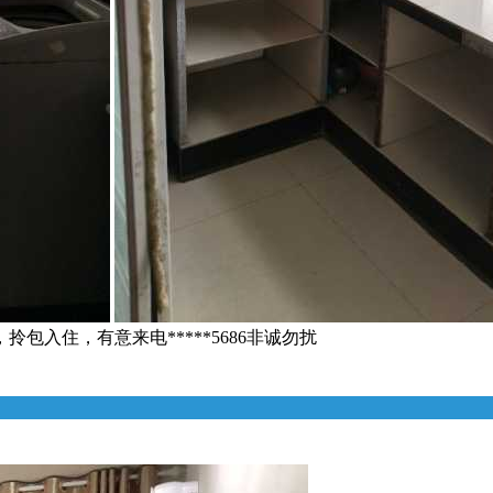
包入住，有意来电*****5686非诚勿扰