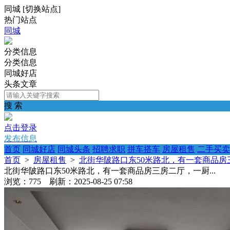
同城
[
切换站点
]
热门站点
同城
分类信息
分类信息
同城好店
头条文章
搜 索
点击登录
发布信息
首页
同城好店
同城头条
招聘求职
拼车搭车
房屋租售
二手买卖
首页
>
房屋租售
>
北街华陂路口东50米路北，有一套商品房三
北街华陂路口东50米路北，有一套商品房三房二厅，一厨...
浏览：775 刷新：2025-08-25 07:58