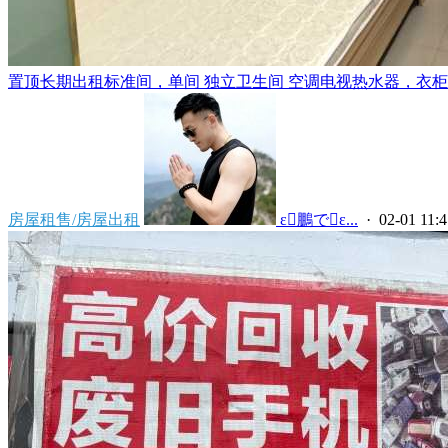
置顶
长期出租标准间，单间 独立卫生间 空调电视热水器，衣柜，
房屋租售/房屋出租
 ε鵬でε...
· 02-01 11:4