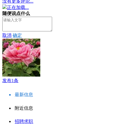
没有更多评论...
正在加载...
随便说点什么
取消
确定
发布1条
最新信息
附近信息
招聘求职