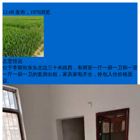
房屋出租
12-08 发布，1970浏览
志坚恆远
位于李斯街东头北边三十米路西，有两室一厅一厨一卫和一室
一厅一厨一卫的套房出租，家具家电齐全，拎包入住价格面
议。