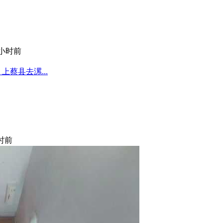
 小时前
蔡县去漯...
小时前