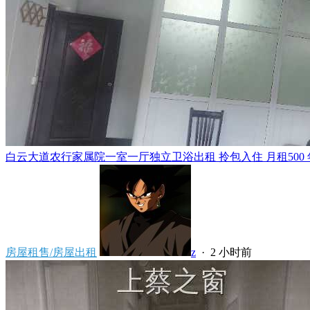
白云大道农行家属院一室一厅独立卫浴出租 拎包入住 月租500 年租5
房屋租售/房屋出租
z
·
2 小时前