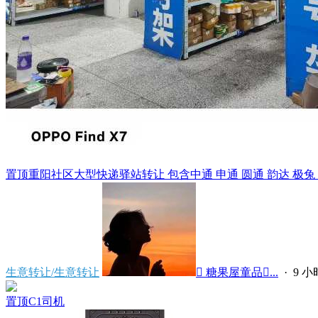
置顶
重阳社区大型快递驿站转让 包含中通 申通 圆通 韵达 极兔 天猫
生意转让/生意转让
 糖果屋童品...
·
9 
置顶
C1司机