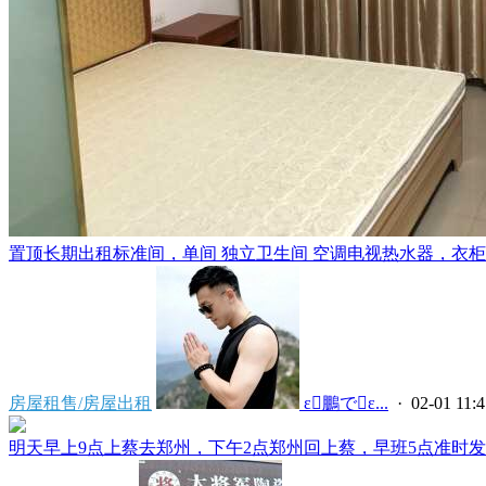
置顶
长期出租标准间，单间 独立卫生间 空调电视热水器，衣柜，
房屋租售/房屋出租
 ε鵬でε...
· 02-01 11:4
明天早上9点上蔡去郑州，下午2点郑州回上蔡，早班5点准时发车