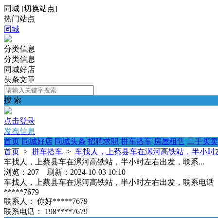
同城
[
切换站点
]
热门站点
同城
分类信息
分类信息
同城好店
头条文章
搜 索
点击登录
发布信息
首页
同城好店
同城头条
招聘求职
拼车搭车
房屋租售
二手买卖
首页
>
拼车搭车
>
车找人，上蔡县车在漯河高铁站，半小时左
车找人，上蔡县车在漯河高铁站，半小时左右出发，联系...
浏览：207 刷新：2024-10-03 10:10
车找人，上蔡县车在漯河高铁站，半小时左右出发，联系电话
*****7679
联系人：
你好*****7679
联系电话：
198****7679