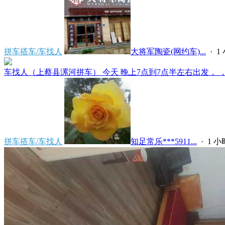
拼车搭车/车找人
大将军陶瓷(网约车)...
·
1
车找人（上蔡县漯河拼车） 今天 晚上7点到7点半左右出发， ，上
拼车搭车/车找人
知足常乐***5911...
·
1 