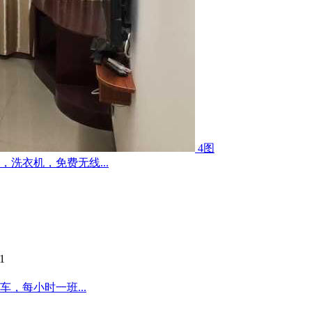
4图
洗衣机，免费无线...
1
，每小时一班...