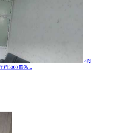
4图
000 联系...