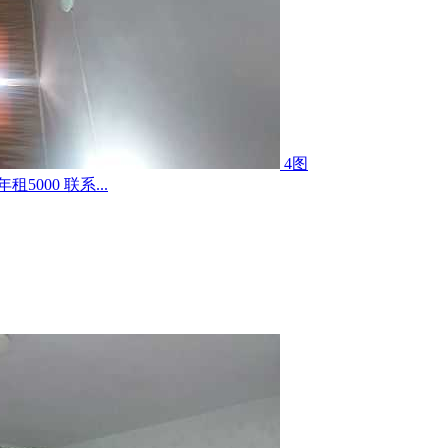
4图
000 联系...