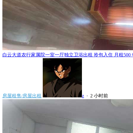
白云大道农行家属院一室一厅独立卫浴出租 拎包入住 月租500 年租5
房屋租售/房屋出租
z
·
2 小时前