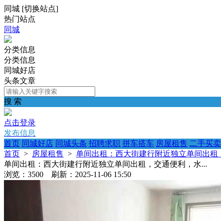
同城
[
切换站点
]
热门站点
同城
分类信息
分类信息
同城好店
头条文章
搜 索
点击登录
发布信息
首页
同城好店
同城头条
招聘求职
拼车搭车
房屋租售
二手买卖
首页
>
房屋租售
>
单间出租：西大街建行附近独立单间出租，
单间出租：西大街建行附近独立单间出租，交通便利，水...
浏览：3500 刷新：2025-11-06 15:50