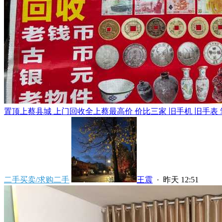
置顶
上蔡县城 上门回收全上蔡最高价 价比三家 旧手机 旧手表 笔
二手买卖/求购二手
王震
·
昨天 12:51