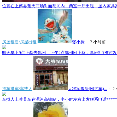
位置在上蔡县蓝天商场对面胡同内，两室一厅出租，屋内家具家电
房屋租售/房屋出租
张小厨
·
2 小时前
明天早上9点上蔡去郑州，下午2点郑州回上蔡，早班5点准时发车
拼车搭车/车找人
大将军陶瓷(网约车)...
·
2
车找人上蔡县车在漯河高铁站，半小时左右出发联系电话*****591