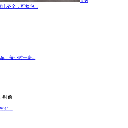
4图
齐全，可拎包...
，每小时一班...
 小时前
1...