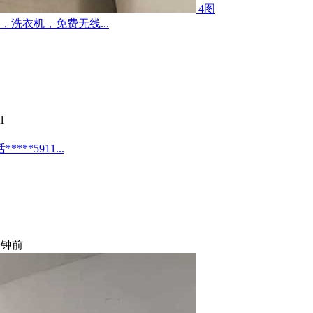
4图
洗衣机，免费无线...
1
*5911...
分钟前