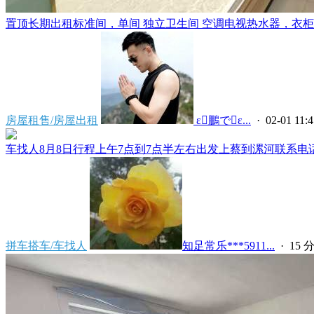
置顶
长期出租标准间，单间 独立卫生间 空调电视热水器，衣柜，
房屋租售/房屋出租
 ε鵬でε...
· 02-01 11:4
车找人8月8日行程上午7点到7点半左右出发上蔡到漯河联系电话****
拼车搭车/车找人
知足常乐***5911...
·
15 