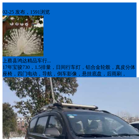
出售二手
02-25 发布，1591浏览
上蔡县鸿达精品车行...
17年宝骏730，1.5排量，日间行车灯，铝合金轮毂，真皮分体
座椅，四门电动，导航，倒车影像，悬挂底盘，后雨刷，