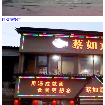
红双囍餐厅