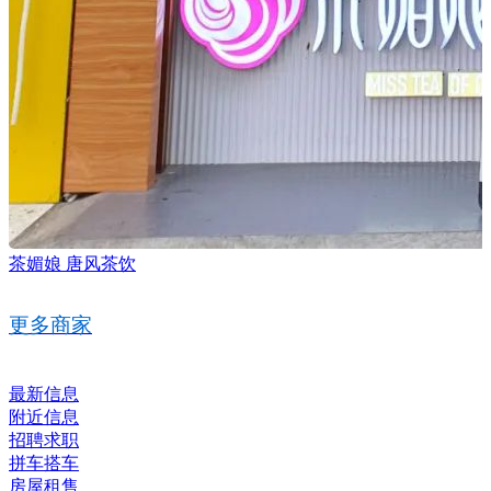
茶媚娘 唐风茶饮
更多商家
最新信息
附近信息
招聘求职
拼车搭车
房屋租售