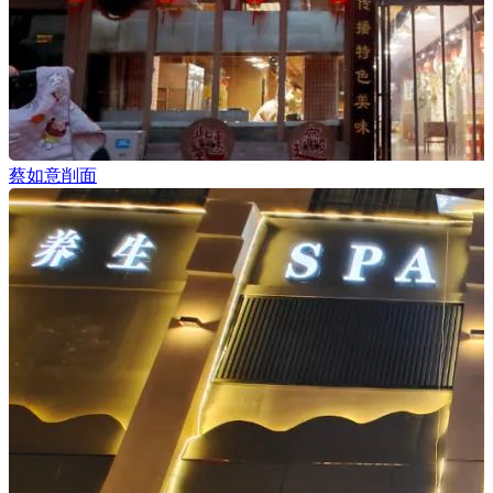
蔡如意削面