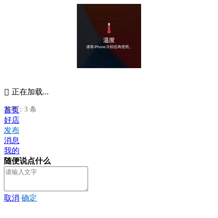

正在加载...
发布：3 条
首页
好店
发布
消息
我的
随便说点什么
取消
确定