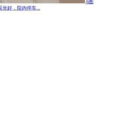
6图
好，院内停车...