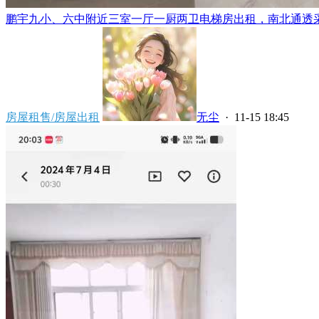
鹏宇九小、六中附近三室一厅一厨两卫电梯房出租，南北通透采光
房屋租售/房屋出租
无尘
· 11-15 18:45