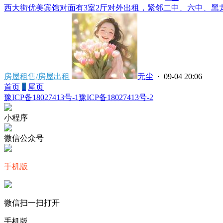
西大街优美宾馆对面有3室2厅对外出租，紧邻二中、六中、黑龙潭
房屋租售/房屋出租
无尘
· 09-04 20:06
首页
1
尾页
豫ICP备18027413号-1
豫ICP备18027413号-2
小程序
微信公众号
手机版
微信扫一扫打开
手机版