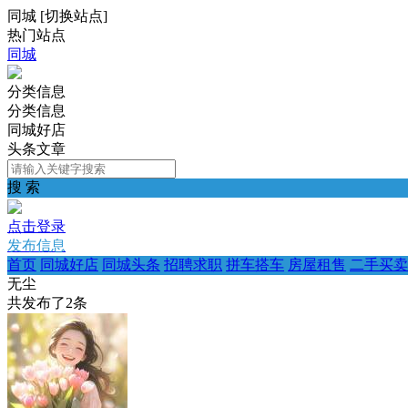
同城
[
切换站点
]
热门站点
同城
分类信息
分类信息
同城好店
头条文章
搜 索
点击登录
发布信息
首页
同城好店
同城头条
招聘求职
拼车搭车
房屋租售
二手买卖
无尘
共发布了
2
条