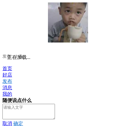
发布：1 条
正在加载...
首页
好店
发布
消息
我的
随便说点什么
取消
确定