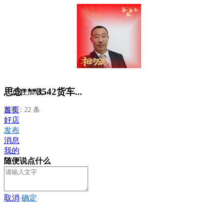
思念***3542货车...
正在加载...
首页
发布：22 条
好店
发布
消息
我的
随便说点什么
取消
确定