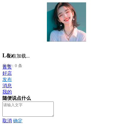
L&z
正在加载...
发布：0 条
首页
好店
发布
消息
我的
随便说点什么
取消
确定