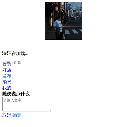
￼
正在加载...
发布：0 条
首页
好店
发布
消息
我的
随便说点什么
取消
确定