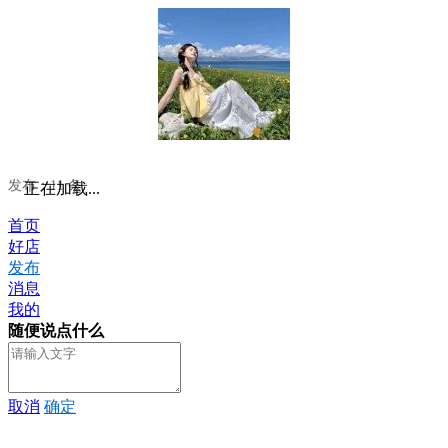
发布：11 条
正在加载...
首页
好店
发布
消息
我的
随便说点什么
取消
确定