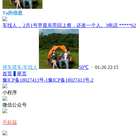
Ta的信息
车找人， 2月1号早晨东莞回上蔡，还差一个人。3电话 *****6225
拼车搭车/车找人
50℃
· 01-26 22:15
首页
1
尾页
豫ICP备18027413号-1
豫ICP备18027413号-2
小程序
微信公众号
手机版