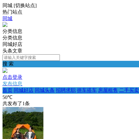
同城
[
切换站点
]
热门站点
同城
分类信息
分类信息
同城好店
头条文章
搜 索
点击登录
发布信息
首页
同城好店
同城头条
招聘求职
拼车搭车
房屋租售
二手买卖
50℃
共发布了
1
条