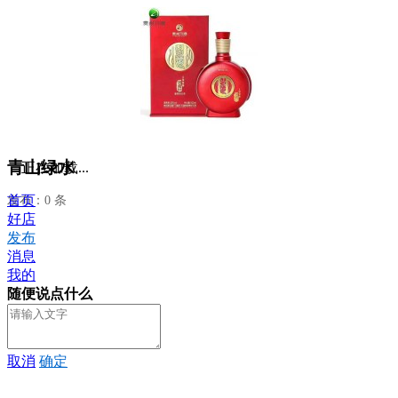
青山绿水
正在加载...
首页
发布：0 条
好店
发布
消息
我的
随便说点什么
取消
确定