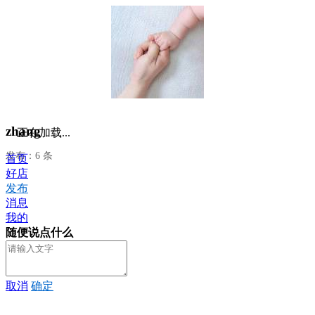
zhang
正在加载...
发布：6 条
首页
好店
发布
消息
我的
随便说点什么
取消
确定