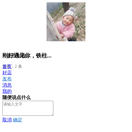
刚好遇见你，铁柱...
正在加载...
首页
发布：2 条
好店
发布
消息
我的
随便说点什么
取消
确定