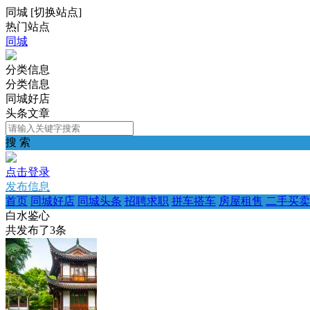
同城
[
切换站点
]
热门站点
同城
分类信息
分类信息
同城好店
头条文章
搜 索
点击登录
发布信息
首页
同城好店
同城头条
招聘求职
拼车搭车
房屋租售
二手买卖
白水鉴心
共发布了
3
条