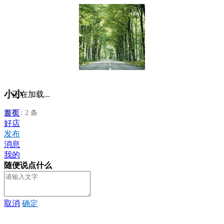
小小
正在加载...
首页
发布：2 条
好店
发布
消息
我的
随便说点什么
取消
确定