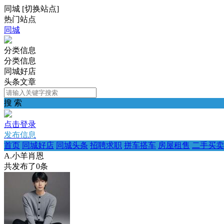
同城
[
切换站点
]
热门站点
同城
分类信息
分类信息
同城好店
头条文章
搜 索
点击登录
发布信息
首页
同城好店
同城头条
招聘求职
拼车搭车
房屋租售
二手买卖
A.小羊肖恩
共发布了
0
条