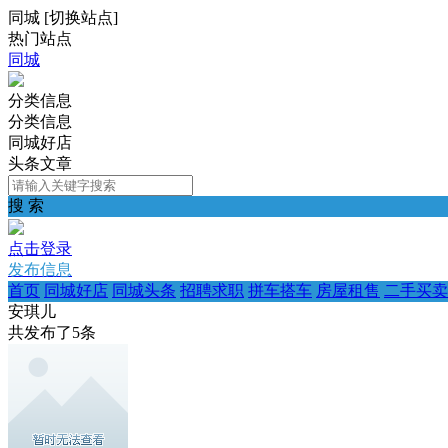
同城
[
切换站点
]
热门站点
同城
分类信息
分类信息
同城好店
头条文章
搜 索
点击登录
发布信息
首页
同城好店
同城头条
招聘求职
拼车搭车
房屋租售
二手买卖
安琪儿
共发布了
5
条