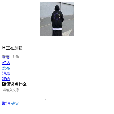
H
正在加载...
发布：1 条
首页
好店
发布
消息
我的
随便说点什么
取消
确定