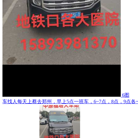
6图
车找人每天上蔡去郑州，早上5点一班车，6~7点，8点，9点各一