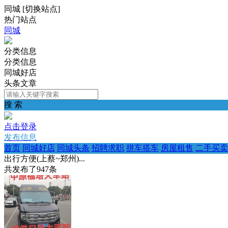
同城
[
切换站点
]
热门站点
同城
分类信息
分类信息
同城好店
头条文章
搜 索
点击登录
发布信息
首页
同城好店
同城头条
招聘求职
拼车搭车
房屋租售
二手买卖
出行方便(上蔡~郑州)...
共发布了
947
条