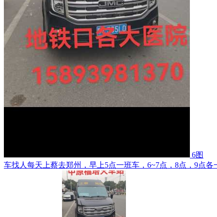
6图
车找人每天上蔡去郑州，早上5点一班车，6~7点，8点，9点各一