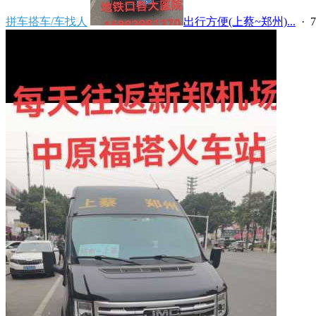
拼车搭车/车找人
出行方便(上蔡~郑州)...
·