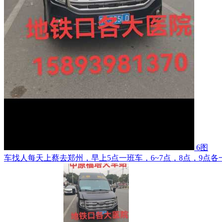
6图
车找人每天上蔡去郑州，早上5点一班车，6~7点，8点，9点各一