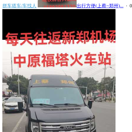
拼车搭车/车找人
出行方便(上蔡~郑州)...
· 0