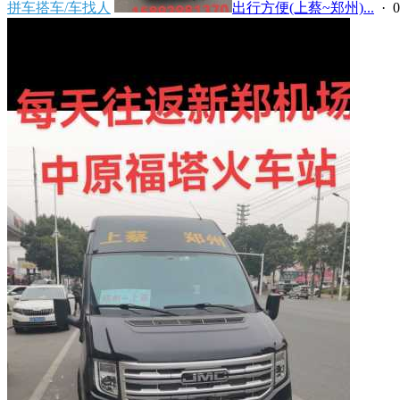
拼车搭车/车找人
出行方便(上蔡~郑州)...
· 0