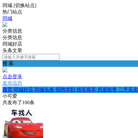
同城
[
切换站点
]
热门站点
同城
分类信息
分类信息
同城好店
头条文章
搜 索
点击登录
发布信息
首页
同城好店
同城头条
招聘求职
拼车搭车
房屋租售
二手买卖
小可爱
共发布了
100
条