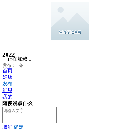
2022
正在加载...
发布：1 条
首页
好店
发布
消息
我的
随便说点什么
取消
确定