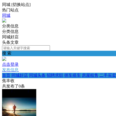
同城
[
切换站点
]
热门站点
同城
分类信息
分类信息
同城好店
头条文章
搜 索
点击登录
发布信息
首页
同城好店
同城头条
招聘求职
拼车搭车
房屋租售
二手买卖
焦丰收
共发布了
0
条