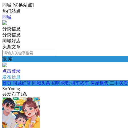
同城
[
切换站点
]
热门站点
同城
分类信息
分类信息
同城好店
头条文章
搜 索
点击登录
发布信息
首页
同城好店
同城头条
招聘求职
拼车搭车
房屋租售
二手买卖
So Young
共发布了
1
条