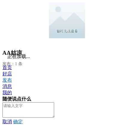
AA姑凉
正在加载...
发布：1 条
首页
好店
发布
消息
我的
随便说点什么
取消
确定