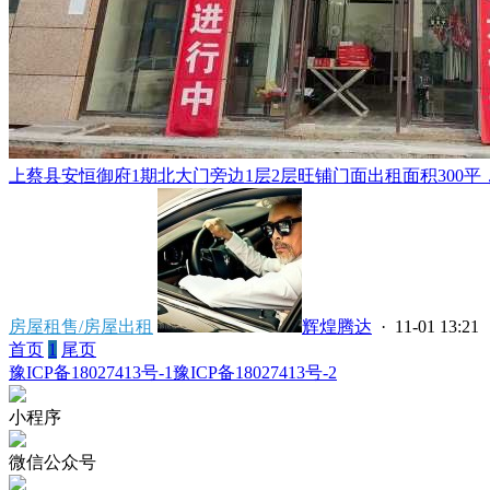
上蔡县安恒御府1期北大门旁边1层2层旺铺门面出租面积300平，
房屋租售/房屋出租
辉煌腾达
· 11-01 13:21
首页
1
尾页
豫ICP备18027413号-1
豫ICP备18027413号-2
小程序
微信公众号