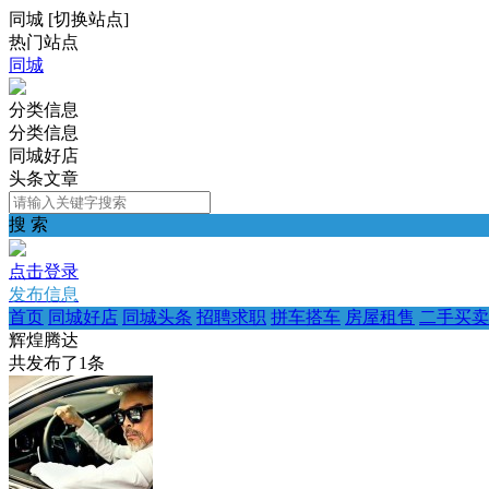
同城
[
切换站点
]
热门站点
同城
分类信息
分类信息
同城好店
头条文章
搜 索
点击登录
发布信息
首页
同城好店
同城头条
招聘求职
拼车搭车
房屋租售
二手买卖
辉煌腾达
共发布了
1
条