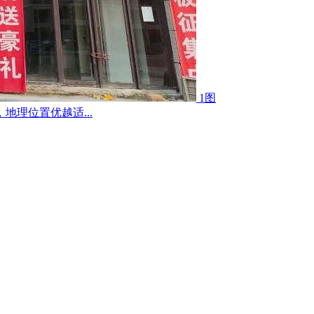
1图
地理位置优越适...