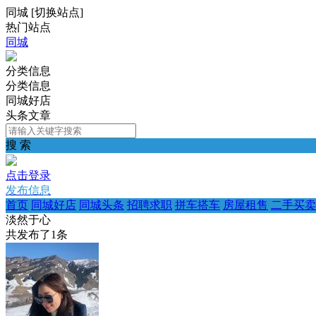
同城
[
切换站点
]
热门站点
同城
分类信息
分类信息
同城好店
头条文章
搜 索
点击登录
发布信息
首页
同城好店
同城头条
招聘求职
拼车搭车
房屋租售
二手买卖
淡然于心
共发布了
1
条