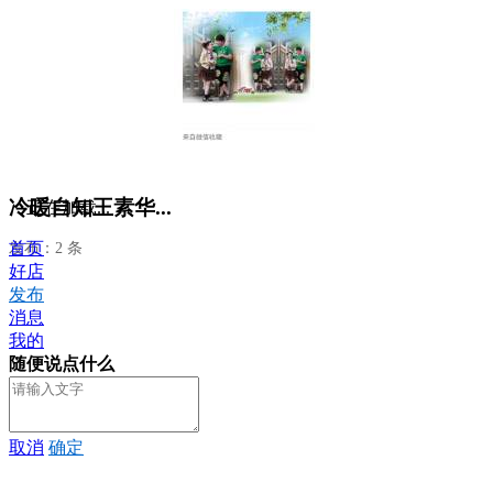
冷暖自知王素华...
正在加载...
首页
发布：2 条
好店
发布
消息
我的
随便说点什么
取消
确定