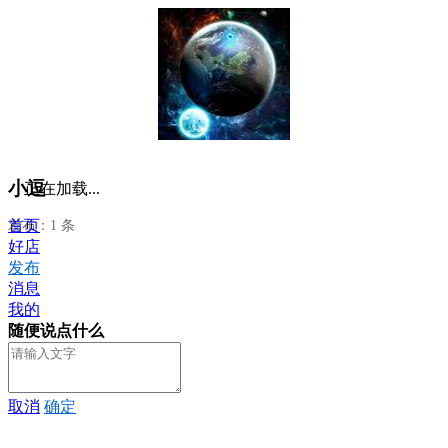
小逗
正在加载...
首页
发布：1 条
好店
发布
消息
我的
随便说点什么
取消
确定