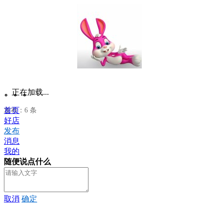
。。。
正在加载...
首页
发布：6 条
好店
发布
消息
我的
随便说点什么
取消
确定